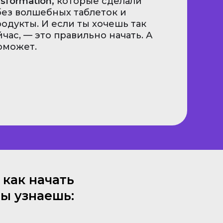
sformation,
которые сделали
ез волшебных таблеток и
одукты. И если ты хочешь так
йчас, — это правильно начать. А
оможет.
 как начать
ты узнаешь: