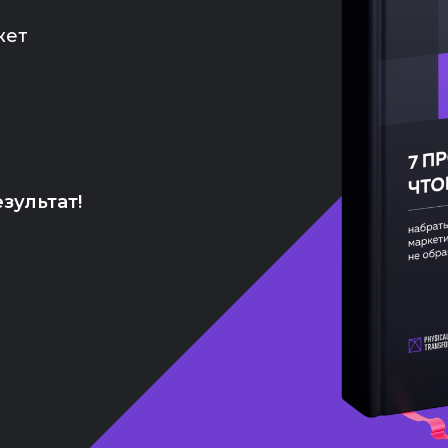
жет
зультат!