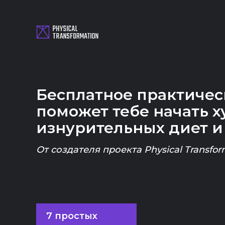
Бесплатное практичес
поможет тебе начать х
изнурительных диет и
От создателя проекта Physical Transfor
7 простых