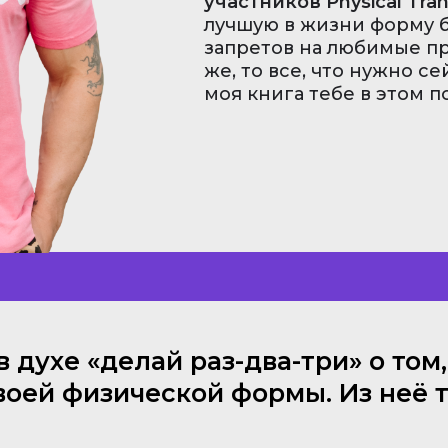
участников Physical Tran
лучшую в жизни форму б
запретов на любимые пр
же, то все, что нужно се
моя книга тебе в этом п
духе «делай раз-два-три»‎ о том,
воей физической формы. Из неё 